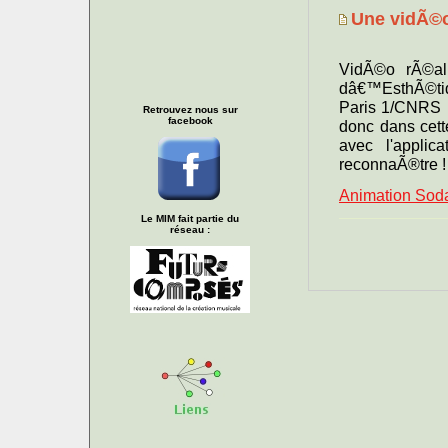
Une vidÃ©o
VidÃ©o rÃ©ali
dâ€™EsthÃ©tiqu
Paris 1/CNRS 
Retrouvez nous sur
facebook
donc dans cet
avec l'applic
reconnaÃ®tre !
Animation Sod
Le MIM fait partie du
réseau :