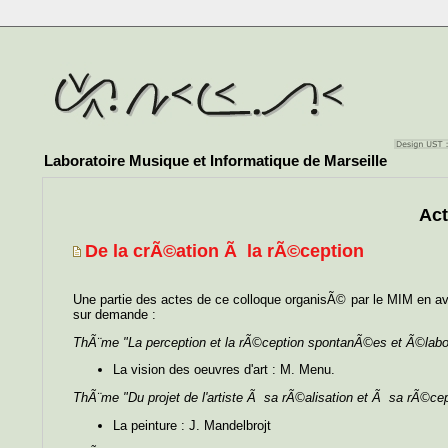
Laboratoire Musique et Informatique de Marseille
Act
De la crÃ©ation Ã la rÃ©ception
Une partie des actes de ce colloque organisÃ© par le MIM en avr
sur demande :
ThÃ¨me "La perception et la rÃ©ception spontanÃ©es et Ã©lab
La vision des oeuvres d'art : M. Menu.
ThÃ¨me "Du projet de l'artiste Ã sa rÃ©alisation et Ã sa rÃ©cep
La peinture : J. Mandelbrojt